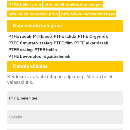
PTFE bélelt póló
ptfe bélelt tömlőszerelvények
ptfe bélelt hangszer póló
ptfe bélelt csőszerelvények
Kapcsolódó kategória
PTFE rudak
PTFE cső
PTFE labda
PTFE O-gyűrűk
PTFE útmutató szalag
PTFE film
PTFE alkatrészek
PTFE szalag
PTFE bélés
PTFE bevonatos rögzítőelemek
Kérdés küldése
Kérdését az alábbi űrlapon adja meg. 24 órán belül
válaszolunk.