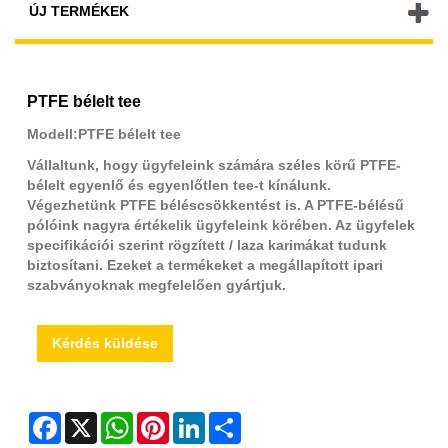
ÚJ TERMÉKEK
PTFE bélelt tee
Modell:PTFE bélelt tee
Vállaltunk, hogy ügyfeleink számára széles körű PTFE-
bélelt egyenlő és egyenlőtlen tee-t kínálunk.
Végezhetünk PTFE béléscsökkentést is. A PTFE-bélésű
pólóink ​​nagyra értékelik ügyfeleink körében. Az ügyfelek
specifikációi szerint rögzített / laza karimákat tudunk
biztosítani. Ezeket a termékeket a megállapított ipari
szabványoknak megfelelően gyártjuk.
Kérdés küldése
Facebook
X
WhatsApp
Pinterest
LinkedIn
Share