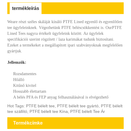
termékleírás
Weare részt széles skáláját kínáló PTFE Lined egyenlő és egyenlőtlen
tee ügyfeleinknek. Végezhetünk PTFE béléscsökkentést is. OurPTFE
Lined Tees nagyra értékelt ügyfeleink között. Az ügyfelek
specifikációi szerint rögzített / laza karimákat tudunk biztosítani.
Ezeket a termékeket a megállapított ipari szabványoknak megfelelően
gyártjuk.
Jellemzők:
Rozsdamentes
Hőálló
Kitűnő kivitel
Hosszabb élettartam
A bélés PFA és FEP anyag felhasználásával is elvégezhető
Hot Tags: PTFE bélelt tee, PTFE bélelt tee gyártó, PTFE bélelt
tee szállító, PTFE bélelt tee Kína, PTFE bélelt Tee Ár
Termékcímke