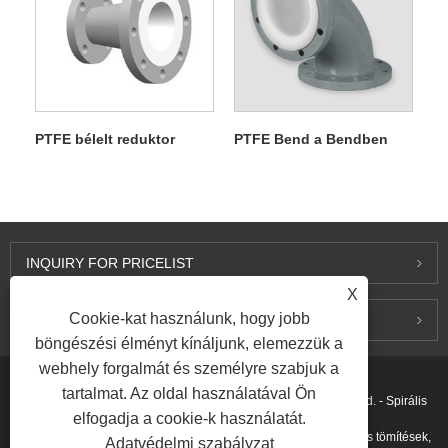
PTFE bélelt reduktor
PTFE Bend a Bendben
INQUIRY FOR PRICELIST
X
Cookie-kat használunk, hogy jobb
LÉPJEN KAPCSOLATBA VELÜNK
böngészési élményt kínáljunk, elemezzük a
webhely forgalmát és személyre szabjuk a
tartalmat. Az oldal használatával Ön
Copyright © 2015-2026 Ningbo Kaxite Sealing Materials Co., Ltd. - Spirális
elfogadja a cookie-k használatát.
tekercs tömítések, kiterjesztett grafit tömítések, gyűrűs csatlakozás tömítések,
Adatvédelmi szabályzat